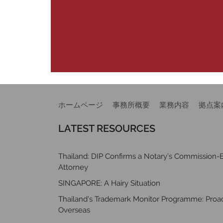
ホームページ
事務所概要
業務内容
拠点案
LATEST RESOURCES
Thailand: DIP Confirms a Notary’s Commission-E
Attorney
SINGAPORE: A Hairy Situation
Thailand’s Trademark Monitor Programme: Proact
Overseas