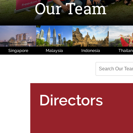
Our Team
Singapore
Malaysia
Indonesia
Thaila
Directors