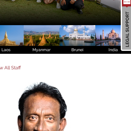
Laos
Myanmar
Brunei
India
w All Staff