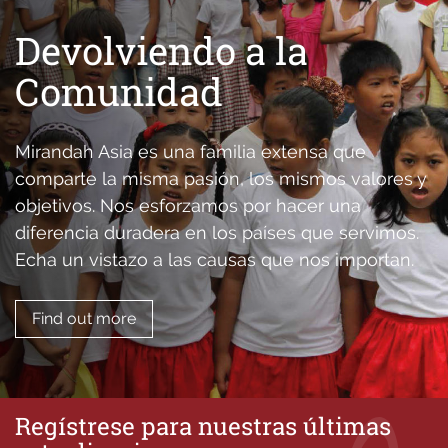
Devolviendo a la
Comunidad
Mirandah Asia es una familia extensa que
comparte la misma pasión, los mismos valores y
objetivos. Nos esforzamos por hacer una
diferencia duradera en los países que servimos.
Echa un vistazo a las causas que nos importan.
Find out more
Regístrese para nuestras últimas