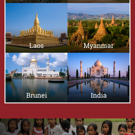
Laos
Myanmar
Brunei
India