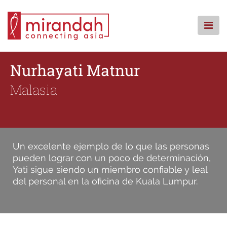
Skip
to
content
INICIO
Nurhayati Matnur
QUIENES SOMOS
Malasia
QUÉ HACEMOS
DÓNDE ESTAMOS
RECURSOS
CSR
Un excelente ejemplo de lo que las personas
FAQ
pueden lograr con un poco de determinación,
Yati sigue siendo un miembro confiable y leal
CONTACTENOS
del personal en la oficina de Kuala Lumpur.