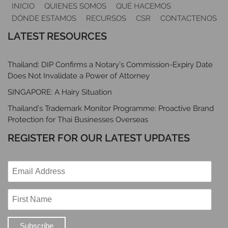
INICIO
QUIENES SOMOS
QUÉ HACEMOS
DÓNDE ESTAMOS
RECURSOS
CSR
CONTACTENOS
LATEST RESOURCES
Thailand: DIP Confirms a Notary’s Commission-Expiry Date
Does Not Invalidate a Power of Attorney
SINGAPORE: A Hairy Situation
Thailand’s Trademark Monitor Programme: Proactive Brand
Protection for Thai Businesses Overseas
REGISTER FOR OUR LATEST UPDATES