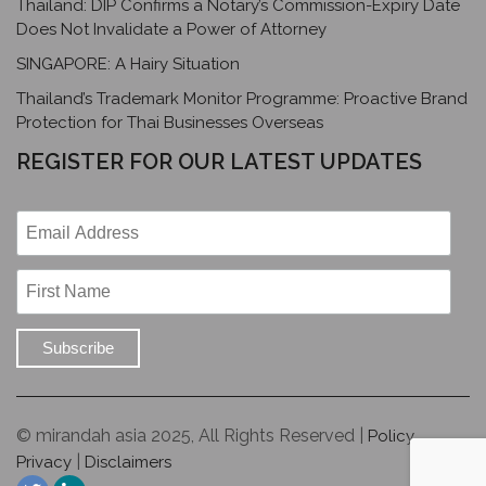
Thailand: DIP Confirms a Notary’s Commission-Expiry Date
Does Not Invalidate a Power of Attorney
SINGAPORE: A Hairy Situation
Thailand’s Trademark Monitor Programme: Proactive Brand
Protection for Thai Businesses Overseas
REGISTER FOR OUR LATEST UPDATES
© mirandah asia 2025, All Rights Reserved |
Policy
|
Privacy
Disclaimers