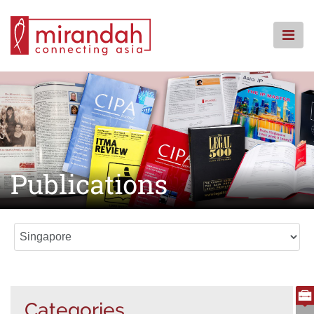
Skip
Skip
to
to
content
content
ホームページ
事務所概要
業務内容
拠点案内
ナレッジセンター
Publications
コミュニティーへの回帰
よくある質問
お問い合わせ
Categories