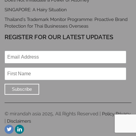
Does Not Invalidate a Power of Attorney
SINGAPORE: A Hairy Situation
Thailand’s Trademark Monitor Programme: Proactive Brand
Protection for Thai Businesses Overseas
REGISTER FOR OUR LATEST UPDATES
© mirandah asia 2025, All Rights Reserved |
Policy Privacy
|
Disclaimers