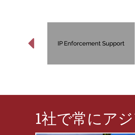
tions
IP Enforcement Support
1社で常にア