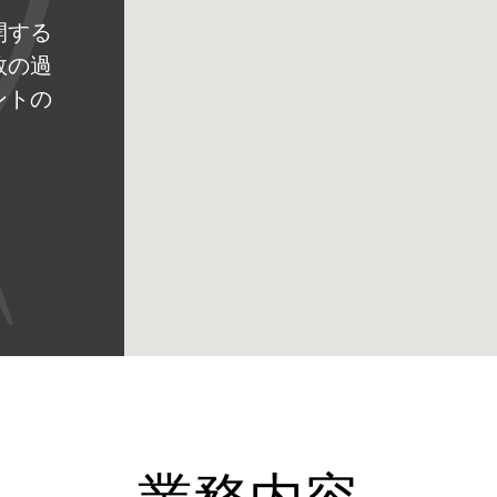
開する
数の過
ントの