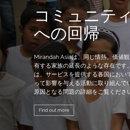
コミュニテ
への回帰
Mirandah Asiaは、同じ情熱、価
有する家族の延長のような存在です
は、サービスを提供する各国におい
って影響を与える活動に取り組んで
原因となる問題の詳細をご覧くださ
Find out more