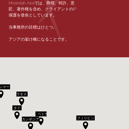
Mirandah Asiaでは、商標、特許、意
匠、著作権を含め、クライアントのIP
保護を使命としています。
ASEAN地域
当事務所の目標はひとつ。
の公開資料をご
アジアの架け橋になることです。