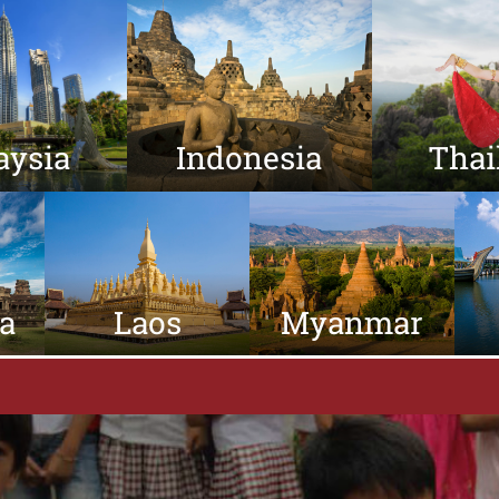
aysia
Indonesia
Thai
a
Laos
Myanmar