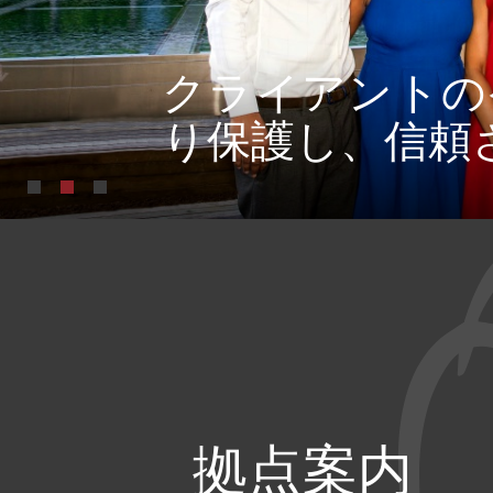
Mirandah
ださい...
拠点案内