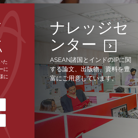
ナレッジセ
け
ス
ンター
い
ASEAN諸国とインドのIPに関
いた
する論文、出版物、資料を豊
ーに
様に
富にご用意しています。