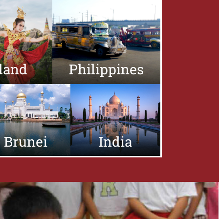
land
Philippines
Brunei
India