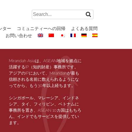
Search
for:
ンター
コミュニティーへの回帰
よくある質問
お問い合わせ
Mirandah Asiaは、ASEAN地域を拠点に
活躍するIP（知的財産）事務所です。
アジアのIPにおいて、Mirandahが最も
信頼される名前に数えられるようにな
ってから、もう30年以上経ちます。
シンガポール、マレーシア、インドネ
シア、タイ、フィリピン、ベトナムに
事務所を置き、ASEAN 10カ国はもちろ
ん、インドでもサービスを提供してい
ます。