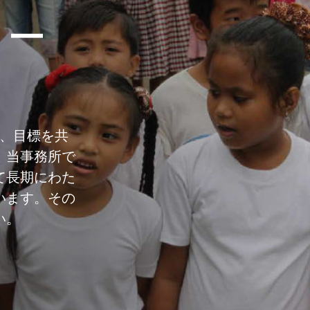
ィー
値観、目標を共
。当事務所で
て長期にわた
います。その
い。