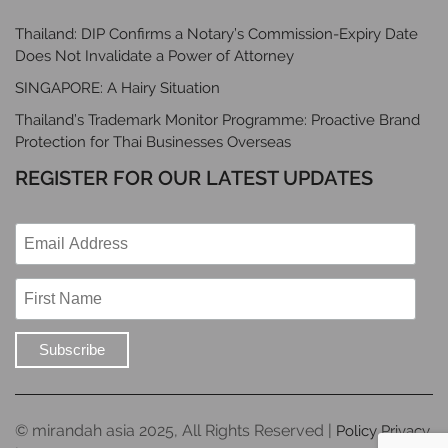
Thailand: DIP Confirms a Notary’s Commission-Expiry Date
Does Not Invalidate a Power of Attorney
SINGAPORE: A Hairy Situation
Thailand’s Trademark Monitor Programme: Proactive Brand
Protection for Thai Businesses Overseas
REGISTER FOR OUR LATEST UPDATES
© mirandah asia 2025, All Rights Reserved |
Policy Privacy