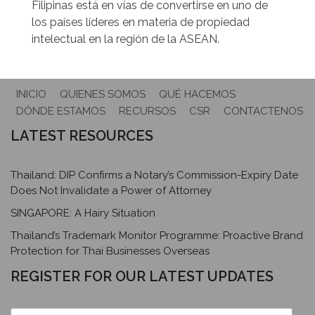
Filipinas está en vías de convertirse en uno de
los países líderes en materia de propiedad
intelectual en la región de la ASEAN.
INICIO
QUIENES SOMOS
QUÉ HACEMOS
DÓNDE ESTAMOS
RECURSOS
CSR
CONTACTENOS
LATEST RESOURCES
Thailand: DIP Confirms a Notary’s Commission-Expiry Date
Does Not Invalidate a Power of Attorney
SINGAPORE: A Hairy Situation
Thailand’s Trademark Monitor Programme: Proactive Brand
Protection for Thai Businesses Overseas
REGISTER FOR OUR LATEST UPDATES