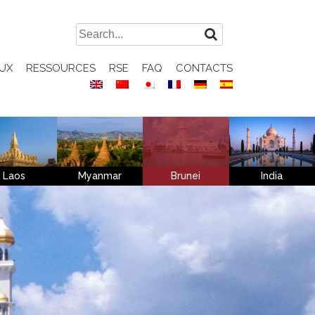
Search
for:
UX
RESSOURCES
RSE
FAQ
CONTACTS
Laos
Myanmar
Brunei
India