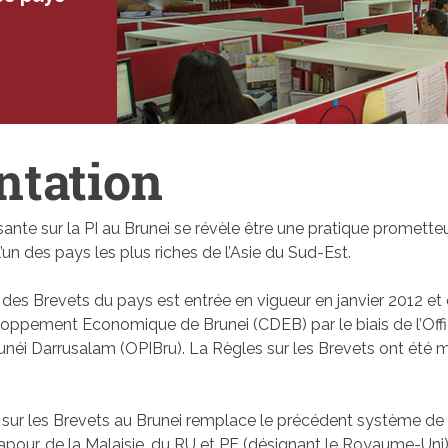
ntation
ssante sur la PI au Brunei se révèle être une pratique promette
l’un des pays les plus riches de l’Asie du Sud-Est.
es Brevets du pays est entrée en vigueur en janvier 2012 et 
loppement Economique de Brunei (CDEB) par le biais de l’Offi
runéi Darrusalam (OPIBru). La Règles sur les Brevets ont été m
sur les Brevets au Brunei remplace le précédent système de
pour, de la Malaisie, du RU et PE (désignant le Royaume-Uni) 