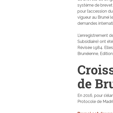
système de brevet
pour l’accession du
vigueur au Brunei le
demandes internati
L’enregistrement d
Subsidiaire) ont ét
Révisée 1984. Elles
Brunéienne, Editio
Crois
de Br
En 2016, pour s’élan
Protocole de Madri