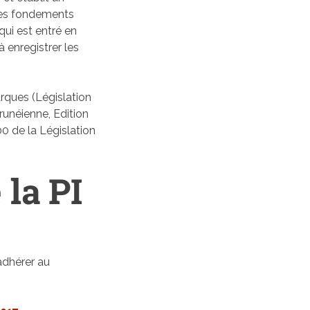
les fondements
qui est entré en
à enregistrer les
rques (Législation
runéienne, Edition
00 de la Législation
 la PI
’adhérer au