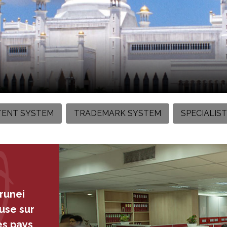
TENT SYSTEM
TRADEMARK SYSTEM
SPECIALIS
Brunei
use sur
es pays