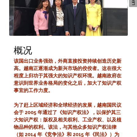
概况
该国出口业务强劲，外商直接投资持续创造历史新
高。越南正逐渐成为新兴市场的佼佼者。这在很大
程度上归功于其强大的知识产权环境。越南政府在
意识到世界业务格局的变化之后，加大了知识产权
事宜的工作力度。
为了赶上区域经济和全球经济的发展，越南国民议
会于 2005 年通过了《知识产权法》，以保护其三
大知识产权：版权及相关权利、工业产权、以及植
物品种的权利。该法，与其他众多知识产权法律
（如 2014 年《竞争法》和 2015 年《民法》）为